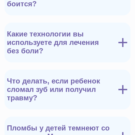
8 8552 921-001
боится?
мы открыты ПН-ПТ 8:30-20:00, СБ 8:30-17:00
ВС выходной
Какие технологии вы
Написать в Telegam
+
используете для лечения
без боли?
Написать в MAX
Что делать, если ребенок
+
сломал зуб или получил
Записаться на прием
травму?
Пломбы у детей темнеют со