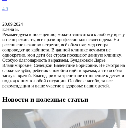
4.9
20.09.2024
2
Елена Б.
Рекомендуем к посещению, можно записаться к любому врачу
О
и не переживать, все врачи профессионалы своего дела. На
к
ресепшене вежливо встретят, всё объяснят, мед.сестра
Д
сопроводят до кабинета. В данной клинике лечимся не
у
однократно, мои дети без страха посещают данную клинику.
д
Особую благодарность выражаем, Булдаковой Дарье
Владимировне, Селецкой Валентине Борисовне. Не смотря на
сложные зубы, ребенок спокойно идёт к врачам, а это особая
заслуга врачей. Благодарим за трепетное отношение к детям и
подход к ним в любой ситуации. Особое спасибо, за все
рекомендации и ваше участие в здоровье наших детей.
Новости и полезные статьи
Н
Л