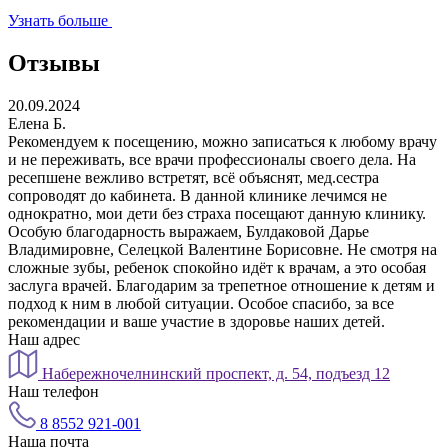
Узнать больше
У
Отзывы
20.09.2024
2
Елена Б.
Рекомендуем к посещению, можно записаться к любому врачу
О
и не переживать, все врачи профессионалы своего дела. На
к
ресепшене вежливо встретят, всё объяснят, мед.сестра
Д
сопроводят до кабинета. В данной клинике лечимся не
у
однократно, мои дети без страха посещают данную клинику.
д
Особую благодарность выражаем, Булдаковой Дарье
Владимировне, Селецкой Валентине Борисовне. Не смотря на
сложные зубы, ребенок спокойно идёт к врачам, а это особая
заслуга врачей. Благодарим за трепетное отношение к детям и
подход к ним в любой ситуации. Особое спасибо, за все
рекомендации и ваше участие в здоровье наших детей.
Наш адрес
Набережночелнинский проспект, д. 54, подъезд 12
Наш телефон
8 8552 921-001
Наша почта