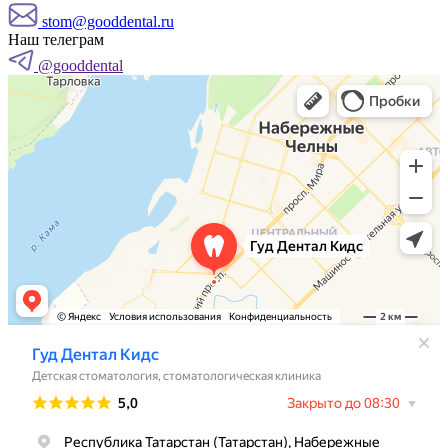
stom@gooddental.ru
Наш телеграм
@gooddental